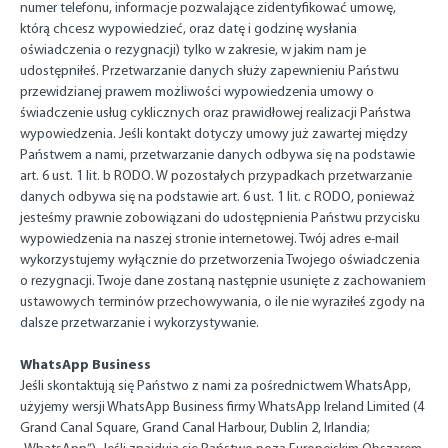
numer telefonu, informacje pozwalające zidentyfikować umowę,
którą chcesz wypowiedzieć, oraz datę i godzinę wysłania
oświadczenia o rezygnacji) tylko w zakresie, w jakim nam je
udostępniłeś. Przetwarzanie danych służy zapewnieniu Państwu
przewidzianej prawem możliwości wypowiedzenia umowy o
świadczenie usług cyklicznych oraz prawidłowej realizacji Państwa
wypowiedzenia. Jeśli kontakt dotyczy umowy już zawartej między
Państwem a nami, przetwarzanie danych odbywa się na podstawie
art. 6 ust. 1 lit. b RODO. W pozostałych przypadkach przetwarzanie
danych odbywa się na podstawie art. 6 ust. 1 lit. c RODO, ponieważ
jesteśmy prawnie zobowiązani do udostępnienia Państwu przycisku
wypowiedzenia na naszej stronie internetowej. Twój adres e-mail
wykorzystujemy wyłącznie do przetworzenia Twojego oświadczenia
o rezygnacji. Twoje dane zostaną następnie usunięte z zachowaniem
ustawowych terminów przechowywania, o ile nie wyraziłeś zgody na
dalsze przetwarzanie i wykorzystywanie.
WhatsApp Business
Jeśli skontaktują się Państwo z nami za pośrednictwem WhatsApp,
użyjemy wersji WhatsApp Business firmy WhatsApp Ireland Limited (4
Grand Canal Square, Grand Canal Harbour, Dublin 2, Irlandia;