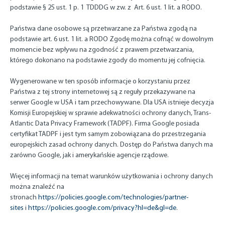
podstawie § 25 ust. 1 p. 1 TDDDG w zw. z Art. 6 ust. 1 lit. a RODO.
Państwa dane osobowe są przetwarzane za Państwa zgodą na
podstawie art. 6 ust. 1 lit. a RODO Zgodę można cofnąć w dowolnym
momencie bez wpływu na zgodność z prawem przetwarzania,
którego dokonano na podstawie zgody do momentu jej cofnięcia.
Wygenerowane w ten sposób informacje o korzystaniu przez
Państwa z tej strony internetowej są z reguły przekazywane na
serwer Google w USA i tam przechowywane. Dla USA istnieje decyzja
Komisji Europejskiej w sprawie adekwatności ochrony danych, Trans-
Atlantic Data Privacy Framework (TADPF). Firma Google posiada
certyfikat TADPF i jest tym samym zobowiązana do przestrzegania
europejskich zasad ochrony danych. Dostęp do Państwa danych ma
zarówno Google, jak i amerykańskie agencje rządowe.
Więcej informacji na temat warunków użytkowania i ochrony danych
można znaleźć na
stronach
https://policies.google.com/technologies/partner-
sites
i
https://policies.google.com/privacy?hl=de&gl=de
.