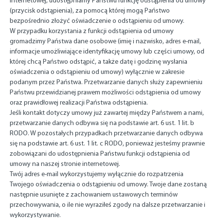
internetowej, udostępniamy Państwu funkcję odstąpienia od umowy
(przycisk odstąpienia), za pomocą której mogą Państwo
bezpośrednio złożyć oświadczenie o odstąpieniu od umowy.
W przypadku korzystania z funkcji odstąpienia od umowy
gromadzimy Państwa dane osobowe (imię i nazwisko, adres e-mail,
informacje umożliwiające identyfikację umowy lub części umowy, od
której chcą Państwo odstąpić, a także datę i godzinę wysłania
oświadczenia o odstąpieniu od umowy) wyłącznie w zakresie
podanym przez Państwa. Przetwarzanie danych służy zapewnieniu
Państwu przewidzianej prawem możliwości odstąpienia od umowy
oraz prawidłowej realizacji Państwa odstąpienia.
Jeśli kontakt dotyczy umowy już zawartej między Państwem a nami,
przetwarzanie danych odbywa się na podstawie art. 6 ust. 1 lit. b
RODO. W pozostałych przypadkach przetwarzanie danych odbywa
się na podstawie art. 6 ust. 1 lit. c RODO, ponieważ jesteśmy prawnie
zobowiązani do udostępnienia Państwu funkcji odstąpienia od
umowy na naszej stronie internetowej.
Twój adres e-mail wykorzystujemy wyłącznie do rozpatrzenia
Twojego oświadczenia o odstąpieniu od umowy. Twoje dane zostaną
następnie usunięte z zachowaniem ustawowych terminów
przechowywania, o ile nie wyraziłeś zgody na dalsze przetwarzanie i
wykorzystywanie.