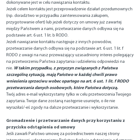
dokonywane jest w celu nawiązania kontaktu.
Jeżeli celem kontaktu jest przeprowadzenie działań przedumownych
(np. doradztwo w przypadku zainteresowania zakupem,
przygotowanie ofert) lub jeżeli dotyczy on umowy już zawartej
między Państwem a nami, przetwarzanie danych odbywa się na
podstawie art. 6 ust. 1 lit. b RODO.
Jeżeli nawiązanie kontaktu następuje z innych powodów,
przetwarzanie danych odbywa się na podstawie art. 6 ust. 1 lit. f
RODO z uwagi na nasz przeważający uzasadniony interes polegający
na przetworzeniu Państwa zapytania i udzieleniu odpowiedzi na
W takim przypadku, z przyczyn związanych z Państwa
nie.
szczególną sytuacją, mają Państwo w każdej chwili prawo
wniesienia sprzeciwu wobec opartego na art. 6 ust. 1 lit. f RODO
przetwarzania danych osobowych, które Państwa dotyczą.
Twój adres e-mail wykorzystamy tylko w celu przetworzenia Twojego
zapytania. Twoje dane zostaną następnie usunięte, o ile nie
wyraziłaś/-eś zgody na dalsze przetwarzanie i wykorzystanie.
Gromadzenie i przetwarzanie danych przy korzystaniu z
przycisku odstąpienia od umowy
Jeśli zawarli Państwo umowę za pośrednictwem naszej strony