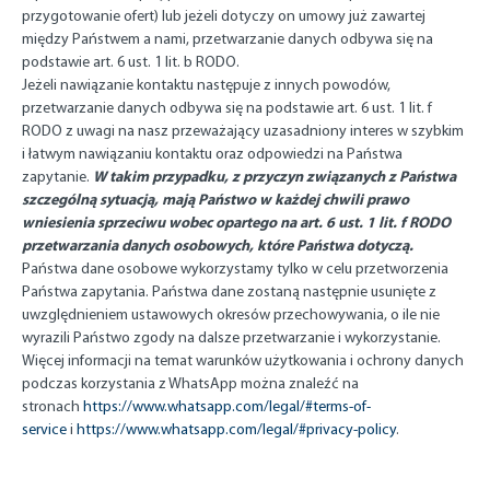
przygotowanie ofert) lub jeżeli dotyczy on umowy już zawartej
między Państwem a nami, przetwarzanie danych odbywa się na
podstawie art. 6 ust. 1 lit. b RODO.
Jeżeli nawiązanie kontaktu następuje z innych powodów,
przetwarzanie danych odbywa się na podstawie art. 6 ust. 1 lit. f
RODO z uwagi na nasz przeważający uzasadniony interes w szybkim
i łatwym nawiązaniu kontaktu oraz odpowiedzi na Państwa
W takim przypadku, z przyczyn związanych z Państwa
zapytanie.
szczególną sytuacją, mają Państwo w każdej chwili prawo
wniesienia sprzeciwu wobec opartego na art. 6 ust. 1 lit. f RODO
przetwarzania danych osobowych, które Państwa dotyczą.
Państwa dane osobowe wykorzystamy tylko w celu przetworzenia
Państwa zapytania. Państwa dane zostaną następnie usunięte z
uwzględnieniem ustawowych okresów przechowywania, o ile nie
wyrazili Państwo zgody na dalsze przetwarzanie i wykorzystanie.
Więcej informacji na temat warunków użytkowania i ochrony danych
podczas korzystania z WhatsApp można znaleźć na
stronach
https://www.whatsapp.com/legal/#terms-of-
service
i
https://www.whatsapp.com/legal/#privacy-policy
.