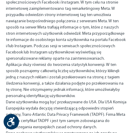
społecznościowych Facebook i Instagram. W tym celu na stronie
internetowej zaimplementowano tag remarketingowy Meta. W
przypadku odwiedzin strony internetowej tag ten umożliwia
nawiązanie bezpośredniego połączenia z serwerami Meta. W ten
sposób na serwer Meta trafiają informacje o tym, które z naszych
stron internetowych użytkownik odwiedził. Meta przyporządkowuje
te informacje do osobistego konta użytkownika na portalu Facebook
i/lub Instagram. Podczas sesji w serwisach społecznościowych
Facebook lub Instagram użytkownikowi wyświetlają się
spersonalizowane reklamy oparte na zainteresowaniach.
Aplikacja służy również do tworzenia statystyk konwersji. W ten
sposób poznajemy całkowitą liczbę użytkowników, którzy kliknęli
jedną z naszych reklam i zostali przekierowani na stronę z tagiem
śledzenia konwersji, a także działania podjęte po przekierowaniu na
tę stronę. Nie otrzymujemy jednak informacji, które umożliwiałyby
personalną identyfikację użytkowników.
Dane użytkownika mogą być przekazywane do USA. Dla USA Komisja
Europejska wydała decyzję stwierdzającą odpowiedni stopień
ochrony, Trans-Atlantic Data Privacy Framework (TADPF). Firma Meta
Show toolbar
posiada certyfikat TADPF i jest tym samym zobowiązana do
przestrzegania europejskich zasad ochrony danych.