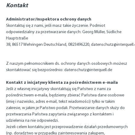
Kontakt
Administrator/Inspektora ochrony danych
Skontaktuj się z nami, jeśli masz takie życzenie. Podmiot
odpowiedzialny za przetwarzanie danych:
Georg Müller,
Südliche
Hauptstraße
38,
86517
Wehringen
Deutschland,
0823496220,
datenschutz@interquell
Z naszym pełnomocnikiem ds. ochrony danych osobowych możesz
skontaktować się bezpośrednio:
datenschutz@interquell.de
Kontakt z inicjatywy klienta za pośrednictwem e-maila
Jeśli z własnej inicjatywy skontaktują się Państwo z nami za
pośrednictwem e-maila, będziemy zbierać Państwa dane osobowe
(imię i nazwisko, adres e-mail, tekst wiadomości) tylko w takim
zakresie, w jakim je Państwo podali. Przetwarzanie danych służy do
przetwarzania Państwa zapytania związanego z kontaktem i
udzielenia na nie odpowiedzi.
Jeżeli celem kontaktu jest przeprowadzenie działań przedumownych
(np. doradztwo w przypadku zainteresowania zakupem,