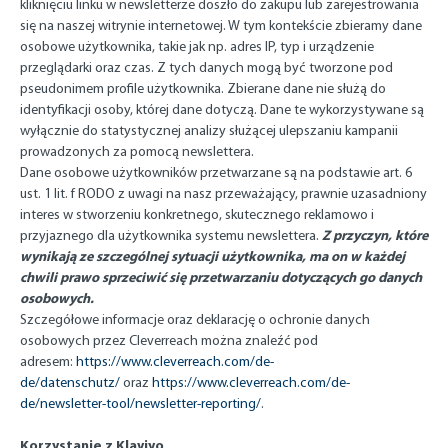
kliknięciu linku w newsletterze doszło do zakupu lub zarejestrowania
się na naszej witrynie internetowej. W tym kontekście zbieramy dane
osobowe użytkownika, takie jak np. adres IP, typ i urządzenie
przeglądarki oraz czas. Z tych danych mogą być tworzone pod
pseudonimem profile użytkownika. Zbierane dane nie służą do
identyfikacji osoby, której dane dotyczą. Dane te wykorzystywane są
wyłącznie do statystycznej analizy służącej ulepszaniu kampanii
prowadzonych za pomocą newslettera.
Dane osobowe użytkowników przetwarzane są na podstawie art. 6
ust. 1 lit. f RODO z uwagi na nasz przeważający, prawnie uzasadniony
interes w stworzeniu konkretnego, skutecznego reklamowo i
Z przyczyn, które
przyjaznego dla użytkownika systemu newslettera.
wynikają ze szczególnej sytuacji użytkownika, ma on w każdej
chwili prawo sprzeciwić się przetwarzaniu dotyczących go danych
osobowych.
Szczegółowe informacje oraz deklarację o ochronie danych
osobowych przez Cleverreach można znaleźć pod
adresem:
https://www.cleverreach.com/de-
de/datenschutz/
oraz
https://www.cleverreach.com/de-
de/newsletter-tool/newsletter-reporting/
.
Korzystanie z Klaviyo