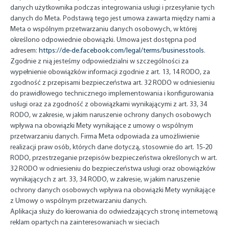
danych użytkownika podczas integrowania usługi i przesyłanie tych
danych do Meta. Podstawą tego jest umowa zawarta między nami a
Meta o wspólnym przetwarzaniu danych osobowych, w której
określono odpowiednie obowiązki. Umowa jest dostępna pod
adresem:
https://de-de.facebook.com/legal/terms/businesstools
.
Zgodnie z nią jesteśmy odpowiedzialni w szczególności za
wypełnienie obowiązków informacji zgodnie z art. 13, 14 RODO, za
zgodność z przepisami bezpieczeństwa art. 32 RODO w odniesieniu
do prawidłowego technicznego implementowania i konfigurowania
usługi oraz za zgodność z obowiązkami wynikającymi z art. 33, 34
RODO, w zakresie, w jakim naruszenie ochrony danych osobowych
wpływa na obowiązki Mety wynikające z umowy o wspólnym
przetwarzaniu danych. Firma Meta odpowiada za umożliwienie
realizacji praw osób, których dane dotyczą, stosownie do art. 15-20
RODO, przestrzeganie przepisów bezpieczeństwa określonych w art.
32 RODO w odniesieniu do bezpieczeństwa usługi oraz obowiązków
wynikających z art. 33, 34 RODO, w zakresie, w jakim naruszenie
ochrony danych osobowych wpływa na obowiązki Mety wynikające
z Umowy o wspólnym przetwarzaniu danych.
Aplikacja służy do kierowania do odwiedzających stronę internetową
reklam opartych na zainteresowaniach w sieciach