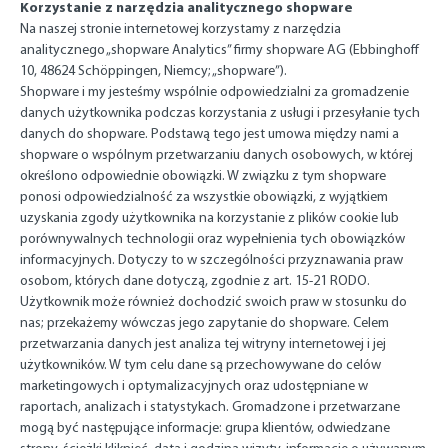
Korzystanie z narzędzia analitycznego shopware
Na naszej stronie internetowej korzystamy z narzędzia
analitycznego „shopware Analytics” firmy shopware AG (Ebbinghoff
10, 48624 Schöppingen, Niemcy; „shopware”).
Shopware i my jesteśmy wspólnie odpowiedzialni za gromadzenie
danych użytkownika podczas korzystania z usługi i przesyłanie tych
danych do shopware. Podstawą tego jest umowa między nami a
shopware o wspólnym przetwarzaniu danych osobowych, w której
określono odpowiednie obowiązki. W związku z tym shopware
ponosi odpowiedzialność za wszystkie obowiązki, z wyjątkiem
uzyskania zgody użytkownika na korzystanie z plików cookie lub
porównywalnych technologii oraz wypełnienia tych obowiązków
informacyjnych. Dotyczy to w szczególności przyznawania praw
osobom, których dane dotyczą, zgodnie z art. 15-21 RODO.
Użytkownik może również dochodzić swoich praw w stosunku do
nas; przekażemy wówczas jego zapytanie do shopware. Celem
przetwarzania danych jest analiza tej witryny internetowej i jej
użytkowników. W tym celu dane są przechowywane do celów
marketingowych i optymalizacyjnych oraz udostępniane w
raportach, analizach i statystykach. Gromadzone i przetwarzane
mogą być następujące informacje: grupa klientów, odwiedzane