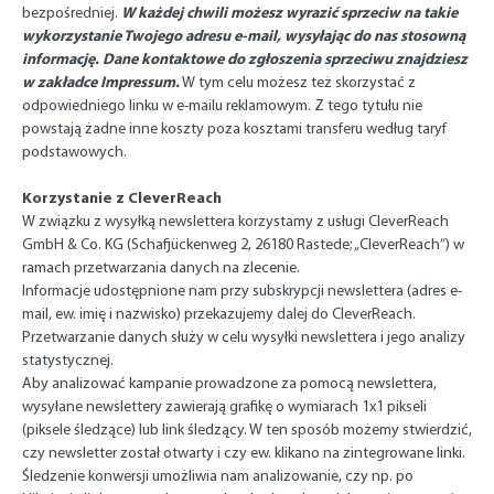
W każdej chwili możesz wyrazić sprzeciw na takie
bezpośredniej.
wykorzystanie Twojego adresu e-mail, wysyłając do nas stosowną
informację. Dane kontaktowe do zgłoszenia sprzeciwu znajdziesz
w zakładce Impressum.
W tym celu możesz też skorzystać z
odpowiedniego linku w e-mailu reklamowym. Z tego tytułu nie
powstają żadne inne koszty poza kosztami transferu według taryf
podstawowych.
Korzystanie z CleverReach
W związku z wysyłką newslettera korzystamy z usługi CleverReach
GmbH & Co. KG (Schafjückenweg 2, 26180 Rastede; „CleverReach”) w
ramach przetwarzania danych na zlecenie.
Informacje udostępnione nam przy subskrypcji newslettera (adres e-
mail, ew. imię i nazwisko) przekazujemy dalej do CleverReach.
Przetwarzanie danych służy w celu wysyłki newslettera i jego analizy
statystycznej.
Aby analizować kampanie prowadzone za pomocą newslettera,
wysyłane newslettery zawierają grafikę o wymiarach 1x1 pikseli
(piksele śledzące) lub link śledzący. W ten sposób możemy stwierdzić,
czy newsletter został otwarty i czy ew. klikano na zintegrowane linki.
Śledzenie konwersji umożliwia nam analizowanie, czy np. po