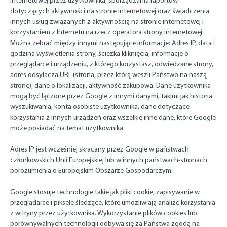
internetowej przez użytkownika, sporządzania raportów
dotyczących aktywności na stronie internetowej oraz świadczenia
innych usług związanych z aktywnością na stronie internetowej i
korzystaniem z Internetu na rzecz operatora strony internetowej.
Można zebrać między innymi następujące informacje: Adres IP, data i
godzina wyświetlenia strony, ścieżka kliknięcia, informacje o
przeglądarce i urządzeniu, z którego korzystasz, odwiedzane strony,
adres odsyłacza URL (strona, przez którą weszli Państwo na naszą
stronę), dane o lokalizacji, aktywność zakupowa.
Dane użytkownika
mogą być łączone przez Google z innymi danymi, takimi jak historia
wyszukiwania, konta osobiste użytkownika, dane dotyczące
korzystania z innych urządzeń oraz wszelkie inne dane, które Google
może posiadać na temat użytkownika.
Adres IP jest wcześniej skracany przez Google w państwach
członkowskich Unii Europejskiej lub w innych państwach-stronach
porozumienia o Europejskim Obszarze Gospodarczym.
Google stosuje technologie takie jak pliki cookie, zapisywanie w
przeglądarce i piksele śledzące, które umożliwiają analizę korzystania
z witryny przez użytkownika.
Wykorzystanie plików cookies lub
porównywalnych technologii odbywa się za Państwa zgodą na