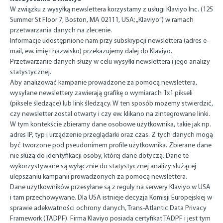
W związku z wysyłką newslettera korzystamy z usługi Klaviyo Inc. (125
Summer St Floor 7, Boston, MA 02111, USA; „Klaviyo”) w ramach
przetwarzania danych na zlecenie.
Informacje udostępnione nam przy subskrypcji newslettera (adres e-
mail, ew. imię i nazwisko) przekazujemy dalej do Klaviyo.
Przetwarzanie danych służy w celu wysyłki newslettera i jego analizy
statystycznej.
Aby analizować kampanie prowadzone za pomocą newslettera,
wysyłane newslettery zawierają grafikę o wymiarach 1x1 pikseli
(piksele śledzące) lub link śledzący. W ten sposób możemy stwierdzić,
czy newsletter został otwarty i czy ew. klikano na zintegrowane linki.
W tym kontekście zbieramy dane osobowe użytkownika, takie jak np.
adres IP, typ i urządzenie przeglądarki oraz czas. Z tych danych mogą
być tworzone pod pseudonimem profile użytkownika. Zbierane dane
nie służą do identyfikacji osoby, której dane dotyczą. Dane te
wykorzystywane są wyłącznie do statystycznej analizy służącej
ulepszaniu kampanii prowadzonych za pomocą newslettera.
Dane użytkowników przesyłane są z reguły na serwery Klaviyo w USA
i tam przechowywane. Dla USA istnieje decyzja Komisji Europejskiej w
sprawie adekwatności ochrony danych, Trans-Atlantic Data Privacy
Framework (TADPF). Firma Klaviyo posiada certyfikat TADPF i jest tym