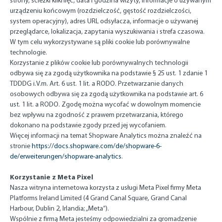
strony, ścieżki kliknięć, data i godzina wizyty, informacje o używanym
urządzeniu końcowym (rozdzielczość, gęstość rozdzielczości,
system operacyjny), adres URL odsyłacza, informacje o używanej
przeglądarce, lokalizacja, zapytania wyszukiwania i strefa czasowa.
W tym celu wykorzystywane są pliki cookie lub porównywalne
technologie.
Korzystanie z plików cookie lub porównywalnych technologii
odbywa się za zgodą użytkownika na podstawie § 25 ust. 1 zdanie 1
TDDDG i.V.m. Art. 6 ust. 1 lit. a RODO. Przetwarzanie danych
osobowych odbywa się za zgodą użytkownika na podstawie art. 6
ust. 1 lit. a RODO. Zgodę można wycofać w dowolnym momencie
bez wpływu na zgodność z prawem przetwarzania, którego
dokonano na podstawie zgody przed jej wycofaniem.
Więcej informacji na temat Shopware Analytics można znaleźć na
stronie
https://docs.shopware.com/de/shopware-6-
de/erweiterungen/shopware-analytics
.
Korzystanie z Meta Pixel
Nasza witryna internetowa korzysta z usługi Meta Pixel firmy Meta
Platforms Ireland Limited (4 Grand Canal Square, Grand Canal
Harbour, Dublin 2, Irlandia; „Meta”).
Wspólnie z firmą Meta jesteśmy odpowiedzialni za gromadzenie