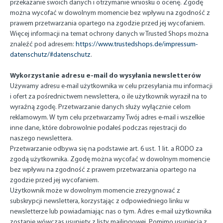
przekazanie swoich danych i otrzymanie wniosku o ocenę. Zgodę
można wycofać w dowolnym momencie bez wpływu na zgodność z
prawem przetwarzania opartego na zgodzie przed jej wycofaniem.
Więcej informacji na temat ochrony danych w Trusted Shops można
znaleźć pod adresem:
https://www.trustedshops.de/impressum-
datenschutz/#datenschutz
.
Wykorzystanie adresu e-mail do wysyłania newsletterów
Używamy adresu e-mail użytkownika w celu przesyłania mu informacji
i ofert za pośrednictwem newslettera, o ile użytkownik wyraził na to
wyraźną zgodę. Przetwarzanie danych służy wyłącznie celom
reklamowym. W tym celu przetwarzamy Twój adres e-mail i wszelkie
inne dane, które dobrowolnie podałeś podczas rejestracji do
naszego newslettera.
Przetwarzanie odbywa się na podstawie art. 6 ust. 1 lit. a RODO za
zgodą użytkownika. Zgodę można wycofać w dowolnym momencie
bez wpływu na zgodność z prawem przetwarzania opartego na
zgodzie przed jej wycofaniem.
Użytkownik może w dowolnym momencie zrezygnować z
subskrypcji newslettera, korzystając z odpowiedniego linku w
newsletterze lub powiadamiając nas o tym. Adres e-mail użytkownika
zostanie wówczas usunięty z listy mailingowej. Pomimo usunięcia z