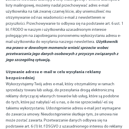
listy mailingowej, możemy nadal przechowywać adres e-mail
użytkownika na tak zwanej czarnej liście, aby uniemożliwić mu
otrzymywanie od nas wiadomości e-mail z newsletterem w
przyszłości. Przechowywanie to odbywa się na podstawie art. 6 ust. 1
lit. f RODO w naszym i użytkownika uzasadnionym interesie
polegającym na zapobieganiu ponownemu wykorzystaniu adresu e-
Użytkownik
mail użytkownika do wysyłania naszego newslettera.
ma prawo w dowolnym momencie wnieść sprzeciw wobec
przetwarzania jego danych osobowych z przyczyn związanych z
jego szczególną sytuacją.
Używanie adresu e-mail w celu wysyłania reklamy
bezpośredniej
Wykorzystujemy Twój adres e-mail, który otrzymaliśmy w ramach
sprzedaży towaru lub usługi, do przesyłania drogą elektroniczną
reklamy dotyczącej własnych towarów lub usług, które są podobne
do tych, które już nabyłaś/-eś u nas, o ile nie sprzeciwiłaś/-eś się
takiemu wykorzystaniu. Udostępnienie adresu e-mail jest wymagane
do zawarcia umowy. Nieudostępnienie skutkuje tym, że umowa nie
może zostać zawarta. Przetwarzanie danych odbywa się na
podstawie art. 6 (1) lit. f DSGVO z uzasadnionego interesu do reklamy