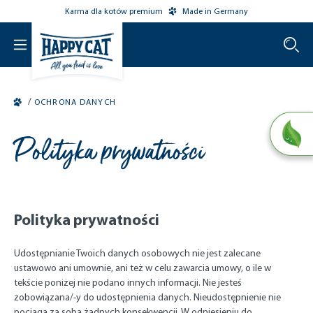
Karma dla kotów premium
Made in Germany
o main content
/
OCHRONA DANYCH
Polityka prywatności
Polityka prywatności
Udostępnianie Twoich danych osobowych nie jest zalecane
ustawowo ani umownie, ani też w celu zawarcia umowy, o ile w
tekście poniżej nie podano innych informacji. Nie jesteś
zobowiązana/-y do udostępnienia danych. Nieudostępnienie nie
pociąga za sobą żadnych konsekwencji. W odniesieniu do