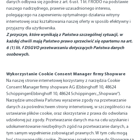
danych odbywa się zgodnie z art. 6 ust. 1 lit. f RODO na podstawie
naszego nadrzędnego, prawnie uzasadnionego interesu,
polegającego na zapewnieniu optymalnego działania witryny
internetowej oraz kształtowania naszej oferty w sposób efektywny i
przyjazny dla użytkownika.
Z przyczyn, które wynikają z Państwa szczególnej sytuacji, w
każdej chwili mają Państwo prawo sprzeciwić się opartemu na art.
6 (1) lit. f DSGVO przetwarzaniu dotyczących Państwa danych
osobowych.
Wykorzystanie Cookie Consent Manager firmy Shopware
Na naszej stronie internetowej korzystamy z narzędzia Cookie
Consent Manager firmy shopware AG (Ebbinghoff 10, 48624
SchöppingenEbbinghoff 10, 48624 Schöppingen; „Shopware”).
Narzędzie umożliwia Państwu wyrażenie zgody na przetwarzanie
danych za pośrednictwem strony internetowej, w szczególności na
ustawianie plików cookie, oraz skorzystanie z prawa do odwołania
udzielonej już zgody. Przetwarzanie danych ma na celu uzyskanie i
udokumentowanie niezbędnych zgód na przetwarzanie danych, a
tym samym wypełnienie zobowiązań prawnych. W tym celu mogą
być stosowane pliki cookie. Zbierane i przekazywane do Shopware są