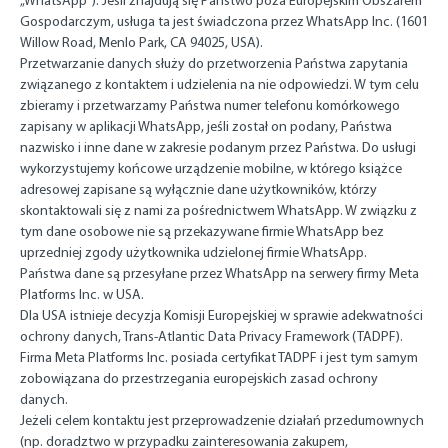
„WhatsApp”). Jeśli znajdują się Państwo poza Europejskim Obszarem
Gospodarczym, usługa ta jest świadczona przez WhatsApp Inc. (1601
Willow Road, Menlo Park, CA 94025, USA).
Przetwarzanie danych służy do przetworzenia Państwa zapytania
związanego z kontaktem i udzielenia na nie odpowiedzi. W tym celu
zbieramy i przetwarzamy Państwa numer telefonu komórkowego
zapisany w aplikacji WhatsApp, jeśli został on podany, Państwa
nazwisko i inne dane w zakresie podanym przez Państwa. Do usługi
wykorzystujemy końcowe urządzenie mobilne, w którego książce
adresowej zapisane są wyłącznie dane użytkowników, którzy
skontaktowali się z nami za pośrednictwem WhatsApp. W związku z
tym dane osobowe nie są przekazywane firmie WhatsApp bez
uprzedniej zgody użytkownika udzielonej firmie WhatsApp.
Państwa dane są przesyłane przez WhatsApp na serwery firmy Meta
Platforms Inc. w USA.
Dla USA istnieje decyzja Komisji Europejskiej w sprawie adekwatności
ochrony danych, Trans-Atlantic Data Privacy Framework (TADPF).
Firma Meta Platforms Inc. posiada certyfikat TADPF i jest tym samym
zobowiązana do przestrzegania europejskich zasad ochrony
danych.
Jeżeli celem kontaktu jest przeprowadzenie działań przedumownych
(np. doradztwo w przypadku zainteresowania zakupem,