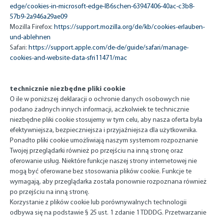
edge/cookies-in-microsoft-edge-lB6schen-63947406-40ac-c3b8-
57b9-2a946a29ae09
Mozilla Firefox:
https://support.mozilla.org/de/kb/cookies-erlauben-
und-ablehnen
Safari:
https://support.apple.com/de-de/guide/safari/manage-
cookies-and-website-data-sfri11471/mac
technicznie niezbędne pliki cookie
O ile w poniższej deklaracji o ochronie danych osobowych nie
podano żadnych innych informacji, aczkolwiek te technicznie
niezbędne pliki cookie stosujemy w tym celu, aby nasza oferta była
efektywniejsza, bezpieczniejsza i przyjaźniejsza dla użytkownika.
Ponadto pliki cookie umożliwiają naszym systemom rozpoznanie
Twojej przeglądarki również po przejściu na inną stronę oraz
oferowanie usług. Niektóre funkcje naszej strony internetowej nie
mogą być oferowane bez stosowania plików cookie. Funkcje te
wymagają, aby przeglądarka została ponownie rozpoznana również
po przejściu na inną stronę.
Korzystanie z plików cookie lub porównywalnych technologii
odbywa się na podstawie § 25 ust. 1 zdanie 1 TDDDG.
Przetwarzanie