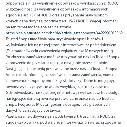
odpowiedzialni za wypełnienie obowiązków wynikających z RODO,
w szczególności za wypełnienie obowiązków informacyjnych
zgodnie z art. 13 i 14 RODO oraz za przyznanie praw osobom,
których dane dotyczą, zgodnie z art. 15-21 RODO. Więcej informacji
na ten temat można znaleźć na stronie
https://help.etrusted.com/hc/de/article_attachments/4422901015569
.
Trusted Shops umożliwia nam uzyskiwanie opinii klientów i
wyświetlanie ich na naszej stronie internetowej za pośrednictwem
„Trustbadge” w celu zapewnienia wglądu w jakość naszych usług.
Po złożeniu zamówienia możesz otrzymać od nas lub Trusted Shops
zaproszenie do przesłania opinii, a następnie przesłać opinię.
Następujące dane będą przetwarzane przez nas lub Trusted Shops:
Adres e-mail, informacje o zamówieniu (suma zamówienia, numer
zamówienia, zakupiony produkt, jeśli dotyczy). Dane te mogą być
również wykorzystywane w celu weryfikacji opinii użytkownika.
Gdy odwiedzasz naszą stronę internetową i wyświetlasz Trustbadge,
następujące dane są również przetwarzane przez nas lub Trusted
Shops: Twój adres IP, data i godzina dostępu, ilość przesłanych
danych oraz żądający dostawca.
Przetwarzanie odbywa się na podstawie art. 6 ust. 1 lit. a RODO za
zgodą użytkownika, pod warunkiem, że wyraził on wyraźną zgodę na