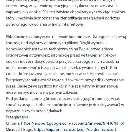
internetową, w systemie operacyjnym użytkownika może zostać
zapisany plik cookie. Plik ten zawiera charakterystyczny ciąg znaków,
który umożliwia jednoznaczną identyfikację przeglądarki podczas
ponownego wywołania witryny internetowej.
Pliki cookie są zapisywane na Twoim komputerze. Dlatego masz pełną
kontrolę nad wykorzystaniem tych plików. Dzięki wybraniu
odpowiednich ustawień technicznych na Twojej przeglądarce
internetowej otrzymujesz informację przed wstawieniem plików
cookie i możesz decydować o przyjęciu każdego z nich z osobna
oraz uniemożliwić ich zapisywanie i przekazywanie danych. Pliki
cookie, które już zostały zapisane, można w każdej chwili usunąć.
Pragniemy jednak zwrócić uwagę, że w takim przypadku korzystanie
przez Ciebie ze wszystkich funkcji niniejszej witryny internetowej
może nie być możliwe w pełnym zakresie.
Pod podanymi poniżej linkami możesz zasięgnąć informacji, w jaki
sposób zarządzać plikami cookie (m.in. również je dezaktywować) w
najważniejszych przeglądarkach.
Przeglądarka
Chrome:
https://support.google.com/accounts/answer/61416?hl=pl
Microsoft Edge:
https://support.microsoft.com/de-de/microsoft-