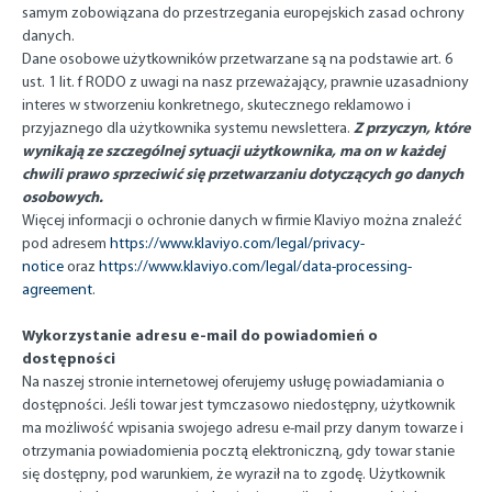
samym zobowiązana do przestrzegania europejskich zasad ochrony
danych.
Dane osobowe użytkowników przetwarzane są na podstawie art. 6
ust. 1 lit. f RODO z uwagi na nasz przeważający, prawnie uzasadniony
interes w stworzeniu konkretnego, skutecznego reklamowo i
Z przyczyn, które
przyjaznego dla użytkownika systemu newslettera.
wynikają ze szczególnej sytuacji użytkownika, ma on w każdej
chwili prawo sprzeciwić się przetwarzaniu dotyczących go danych
osobowych.
Więcej informacji o ochronie danych w firmie Klaviyo można znaleźć
pod adresem
https://www.klaviyo.com/legal/privacy-
notice
oraz
https://www.klaviyo.com/legal/data-processing-
agreement
.
Wykorzystanie adresu e-mail do powiadomień o
dostępności
Na naszej stronie internetowej oferujemy usługę powiadamiania o
dostępności. Jeśli towar jest tymczasowo niedostępny, użytkownik
ma możliwość wpisania swojego adresu e-mail przy danym towarze i
otrzymania powiadomienia pocztą elektroniczną, gdy towar stanie
się dostępny, pod warunkiem, że wyraził na to zgodę. Użytkownik