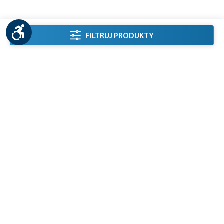
Show toolbar
listing.filterSidebarLabel
FILTRUJ PRODUKTY