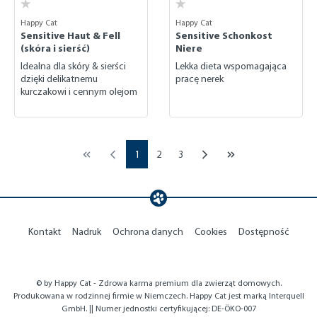
Happy Cat
Happy Cat
Sensitive Haut & Fell
Sensitive Schonkost
(skóra i sierść)
Niere
Idealna dla skóry & sierści
Lekka dieta wspomagająca
dzięki delikatnemu
pracę nerek
kurczakowi i cennym olejom
Page
Page
Page
1
2
3
Kontakt
Nadruk
Ochrona danych
Cookies
Dostępność
© by Happy Cat - Zdrowa karma premium dla zwierząt domowych.
Produkowana w rodzinnej firmie w Niemczech. Happy Cat jest marką Interquell
GmbH. || Numer jednostki certyfikującej: DE-ÖKO-007