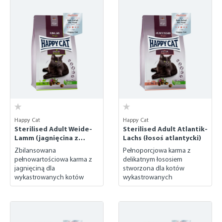
Happy Cat
Happy Cat
Sterilised Adult Weide-
Sterilised Adult Atlantik-
Lamm (jagnięcina z
Lachs (łosoś atlantycki)
naturalnych pastwisk)
Zbilansowana
Pełnoporcjowa karma z
pełnowartościowa karma z
delikatnym łososiem
jagnięciną dla
stworzona dla kotów
wykastrowanych kotów
wykastrowanych