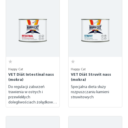
Happy Cat
Happy Cat
VET Diät Intestinal nass
VET Diät Struvit nass
(mokra)
(mokra)
Do regulacji zaburzeń
Specjalna dieta służy
trawienia w ostrych i
rozpuszczaniu kamieni
przewlekłych
struwitowych
dolegliwościach żołądkowo-
jelitowych