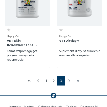
Happy Cat
Happy Cat
VET Diät
VET Aktizym
Rekonvaleszenz
(rekonwalescencja)
Karma wspomagająca
Suplement diety na trawienie
przyrost masy ciała i
również dla alergików
regenerację
Page
Page
Page
1
2
3
Kontakt
Nadruk
Ochrona danych
Cookies
Dostępność