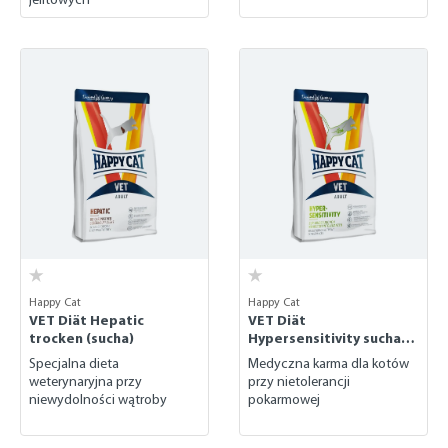
Happy Cat
Happy Cat
VET Diät Hepatic
VET Diät
trocken (sucha)
Hypersensitivity sucha
karma
Specjalna dieta
Medyczna karma dla kotów
weterynaryjna przy
przy nietolerancji
niewydolności wątroby
pokarmowej