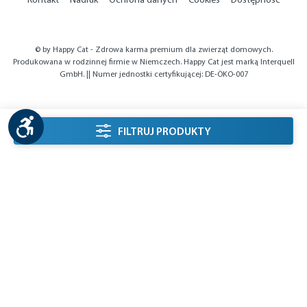
© by Happy Cat - Zdrowa karma premium dla zwierząt domowych.
Produkowana w rodzinnej firmie w Niemczech. Happy Cat jest marką Interquell
GmbH. || Numer jednostki certyfikującej: DE-ÖKO-007
Show toolbar
listing.filterSidebarLabel
FILTRUJ PRODUKTY