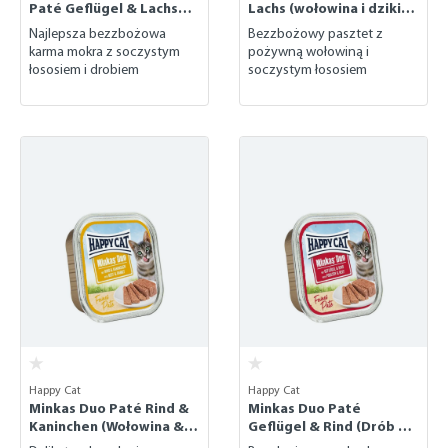
Paté Geflügel & Lachs
Lachs (wołowina i dziki
(Drób & łosoś)
łosoś)
Najlepsza bezzbożowa
Bezzbożowy pasztet z
karma mokra z soczystym
pożywną wołowiną i
łososiem i drobiem
soczystym łososiem
Happy Cat
Happy Cat
Minkas Duo Paté Rind &
Minkas Duo Paté
Kaninchen (Wołowina &
Geflügel & Rind (Drób &
Królik)
Wołowina)