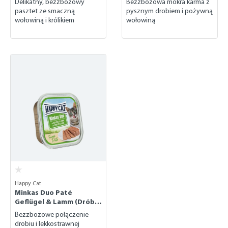
Delikatny, bezzbożowy
Bezzbożowa mokra karma z
pasztet ze smaczną
pysznym drobiem i pożywną
wołowiną i królikiem
wołowiną
Happy Cat
Minkas Duo Paté
Geflügel & Lamm (Drób &
jagnięcina)
Bezzbożowe połączenie
drobiu i lekkostrawnej