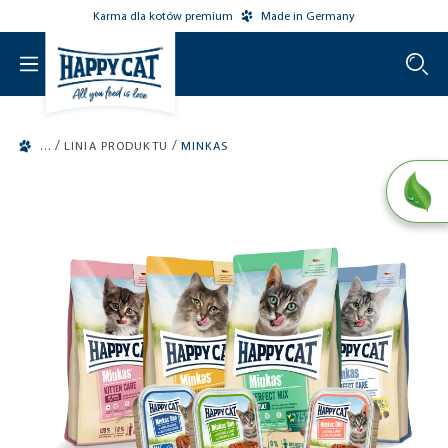
Karma dla kotów premium
Made in Germany
o main content
/
/
LINIA PRODUKTU
MINKAS