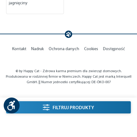
jagnięciny
Kontakt
Nadruk
Ochrona danych
Cookies
Dostępność
© by Happy Cat - Zdrowa karma premium dla zwierząt domowych.
Produkowana w rodzinnej firmie w Niemczech. Happy Cat jest marką Interquell
GmbH. || Numer jednostki certyfikującej: DE-ÖKO-007
Show toolbar
listing.filterSidebarLabel
FILTRUJ PRODUKTY