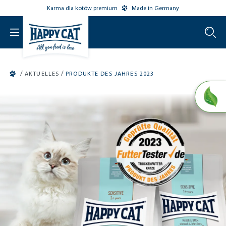
Karma dla kotów premium
Made in Germany
o main content
/
/
AKTUELLES
PRODUKTE DES JAHRES 2023