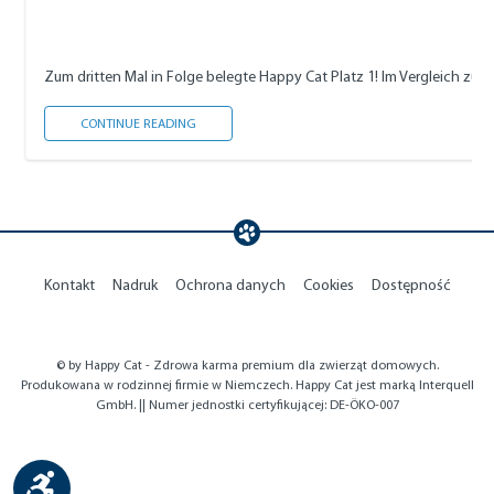
Zum dritten Mal in Folge belegte Happy Cat Platz 1! Im Vergleich zu me
HAPPY CAT IST BEST RATED PET FOOD 2023
CONTINUE READING
Kontakt
Nadruk
Ochrona danych
Cookies
Dostępność
© by Happy Cat - Zdrowa karma premium dla zwierząt domowych.
Produkowana w rodzinnej firmie w Niemczech. Happy Cat jest marką Interquell
GmbH. || Numer jednostki certyfikującej: DE-ÖKO-007
Show toolbar