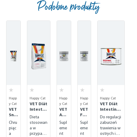
Podobne produkty
Skip product gallery
Happ
Happy Cat
Happ
Happ
Happy Cat
VET Diät
VET Diät
y Cat
y Cat
y Cat
VET
Intestin
VET
VET
Intestinal
Sna
al Low
Akti
Fas
nass
Dieta
Do regulacji
ck
Fat
zym
er
(mokra)
Chru
stosowan
Supl
Supl
zaburzeń
Sen
trocken
Mix
piąc
a w
eme
eme
trawienia w
sitiv
(sucha)
a
przypadk
nt
nt
ostrych i
e