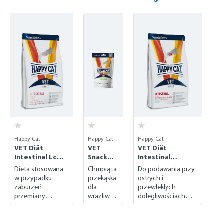
Skip product gallery
Happy Cat
Happy Cat
Happy Cat
VET Diät
VET
VET Diät
Intestinal Low
Snack
Intestinal
Fat trocken
Sensitiv
trocken (sucha)
Dieta stosowana
Chrupiąca
Do podawania przy
(sucha)
e
w przypadku
przekąska
ostrych i
zaburzeń
dla
przewlekłych
przemiany
wrażliwyc
dolegliwościach
tłuszczów
h kotów
żołądkowo-
jelitowych