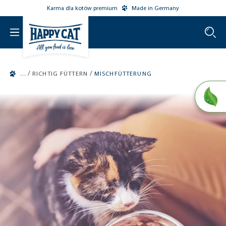
Karma dla kotów premium
Made in Germany
o main content
/
/
RICHTIG FÜTTERN
MISCHFÜTTERUNG