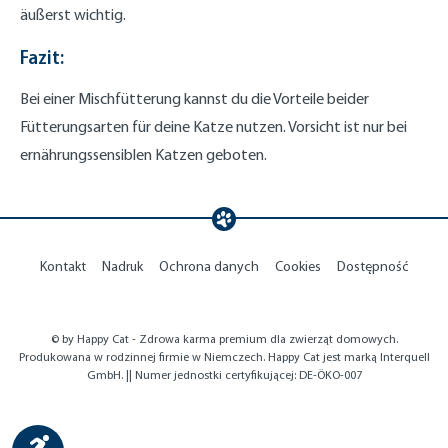
äußerst wichtig.
Fazit:
Bei einer Mischfütterung kannst du die Vorteile beider
Fütterungsarten für deine Katze nutzen. Vorsicht ist nur bei
ernährungssensiblen Katzen geboten.
Kontakt
Nadruk
Ochrona danych
Cookies
Dostępność
© by Happy Cat - Zdrowa karma premium dla zwierząt domowych.
Produkowana w rodzinnej firmie w Niemczech. Happy Cat jest marką Interquell
GmbH. || Numer jednostki certyfikującej: DE-ÖKO-007
Show toolbar