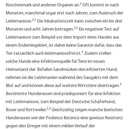
2
Knochenmark und anderen Organen an.
Oft kommt es nach
Monaten, manchmal sogar erst nach Jahren, zum Ausbruch der
2,3
Leishmaniose.
Die Inkubationszeit kann zwischen ein bis drei
2,3
Monaten und acht Jahren betragen.
Ein negativer Test auf
Leishmaniose zum Beispiel vor dem Import eines Hundes aus
einem Endemiegebiet, ist daher keine Garantie dafür, dass das
3
Tier tatsächlich auch leishmaniosefrei ist.
Zudem stellen
solche Hunde eine Infektionsquelle für Tiere im neuen
Heimatland dar: Befallen Sandmücken den infizierten Hund,
nehmen sie die Leishmanien während des Saugakts mit dem
3
Blut auf und können diese auf weitere Wirtstiere übertragen.
Bestimmte Hunderassen sind prädisponiert für eine Infektion
mit Leishmaniose, zum Beispiel der Deutsche Schäferhund,
2,3
Boxer und Rottweiler.
Gleichzeitig zeigen manche iberischen
Hunderassen wie der Podenco Ibicenco eine gewisse Resistenz
gegen den Erreger mit einem milden Verlauf der