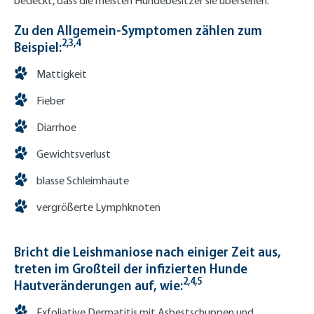
bedeckt, dass die meisten Hundebesitzer sie übersehen.
Zu den Allgemein-Symptomen zählen zum
2,3,4
Beispiel:
Mattigkeit
Fieber
Diarrhoe
Gewichtsverlust
blasse Schleimhäute
vergrößerte Lymphknoten
Bricht die Leishmaniose nach einiger Zeit aus,
treten im Großteil der infizierten Hunde
2,4,5
Hautveränderungen auf, wie:
Exfoliative Dermatitis mit Asbestschuppen und