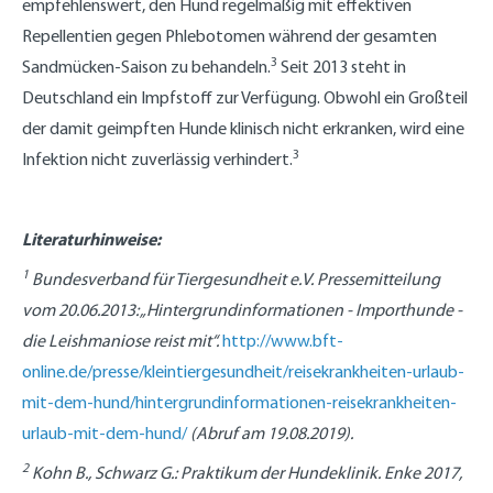
empfehlenswert, den Hund regelmäßig mit effektiven
Repellentien gegen Phlebotomen während der gesamten
3
Sandmücken-Saison zu behandeln.
Seit 2013 steht in
Deutschland ein Impfstoff zur Verfügung. Obwohl ein Großteil
der damit geimpften Hunde klinisch nicht erkranken, wird eine
3
Infektion nicht zuverlässig verhindert.
Literaturhinweise:
1
Bundesverband für Tiergesundheit e.V. Pressemitteilung
vom 20.06.2013: „Hintergrundinformationen - Importhunde -
die Leishmaniose reist mit“.
http://www.bft-
online.de/presse/kleintiergesundheit/reisekrankheiten-urlaub-
mit-dem-hund/hintergrundinformationen-reisekrankheiten-
urlaub-mit-dem-hund/
(Abruf am 19.08.2019).
2
Kohn B., Schwarz G.: Praktikum der Hundeklinik. Enke 2017,