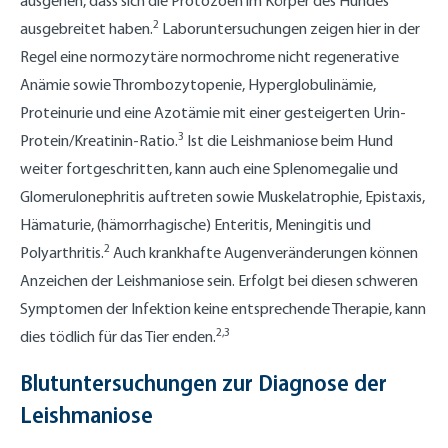
ausgehen, dass sich die Protozoen im Körper des Hundes
2
ausgebreitet haben.
Laboruntersuchungen zeigen hier in der
Regel eine normozytäre normochrome nicht regenerative
Anämie sowie Thrombozytopenie, Hyperglobulinämie,
Proteinurie und eine Azotämie mit einer gesteigerten Urin-
3
Protein/Kreatinin-Ratio.
Ist die Leishmaniose beim Hund
weiter fortgeschritten, kann auch eine Splenomegalie und
Glomerulonephritis auftreten sowie Muskelatrophie, Epistaxis,
Hämaturie, (hämorrhagische) Enteritis, Meningitis und
2
Polyarthritis.
Auch krankhafte Augenveränderungen können
Anzeichen der Leishmaniose sein. Erfolgt bei diesen schweren
Symptomen der Infektion keine entsprechende Therapie, kann
2,3
dies tödlich für das Tier enden.
Blutuntersuchungen zur Diagnose der
Leishmaniose