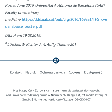
Poster. June 2016. Universitat Autònoma de Barcelona (UAB),
Faculty of veterinary
medicine.
https://ddd.uab.cat/pub/tfg/2016/169881/TFG_cve
cianabasse_poster.pdf
(Abruf am 19.08.2019)
8
Löscher, W. Richter, A. 4. Auflg. Thieme 201
Kontakt
Nadruk
Ochrona danych
Cookies
Dostępność
© by Happy Cat - Zdrowa karma premium dla zwierząt domowych.
Produkowana w rodzinnej firmie w Niemczech. Happy Cat jest marką Interquell
GmbH. || Numer jednostki certyfikującej: DE-ÖKO-007