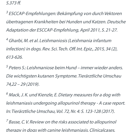
S.373 ff.
3
ESCCAP-Empfehlungen: Bekämpfung von durch Vektoren
übertragenen Krankheiten bei Hunden und Katzen. Deutsche
Adaptation der ESCCAP-Empfehlung, April 2011, S. 21-27.
4
Gharbi, M. et al. Leishmaniosis (Leishmania infantum
infection) in dogs. Rev. Sci. Tech. Off. Int. Epiz., 2015, 34 (2),
613-626.
5
Peters S.: Leishmaniose beim Hund – immer wieder anders.
Die wichtigsten kutanen Symptome. Tierärztliche Umschau
74,22 – 29 (2019).
6
Mack, J. K. und Kienzle, E. Dietary measures for a dog with
leishmaniasis undergoing allopurinol therapy - A case report.
In: Tierärztliche Umschau, Vol. 72, Nr. 4: S. 123-128 (2017).
7
Basse, C. V. Review on the risks associated to allopurinol
therapy in dogs with canine leishmaniasis. Clinicalcases.