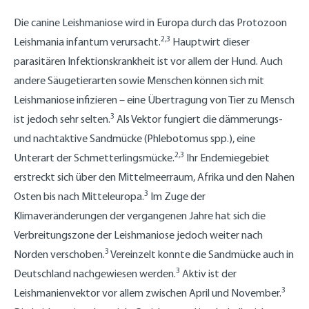
Die canine Leishmaniose wird in Europa durch das Protozoon
2,3
Leishmania infantum verursacht.
Hauptwirt dieser
parasitären Infektionskrankheit ist vor allem der Hund. Auch
andere Säugetierarten sowie Menschen können sich mit
Leishmaniose infizieren – eine Übertragung von Tier zu Mensch
3
ist jedoch sehr selten.
Als Vektor fungiert die dämmerungs-
und nachtaktive Sandmücke (Phlebotomus spp.), eine
2,3
Unterart der Schmetterlingsmücke.
Ihr Endemiegebiet
erstreckt sich über den Mittelmeerraum, Afrika und den Nahen
3
Osten bis nach Mitteleuropa.
Im Zuge der
Klimaveränderungen der vergangenen Jahre hat sich die
Verbreitungszone der Leishmaniose jedoch weiter nach
3
Norden verschoben.
Vereinzelt konnte die Sandmücke auch in
3
Deutschland nachgewiesen werden.
Aktiv ist der
3
Leishmanienvektor vor allem zwischen April und November.