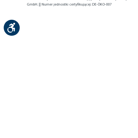
GmbH. || Numer jednostki certyfikującej: DE-ÖKO-007
Show toolbar