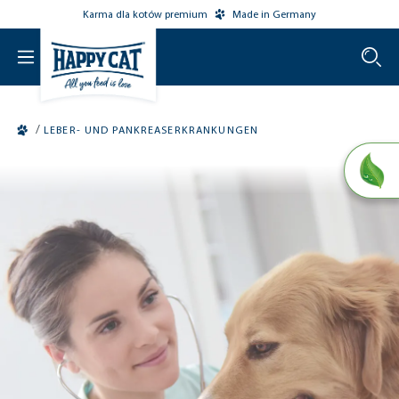
Karma dla kotów premium
Made in Germany
o main content
/
LEBER- UND PANKREASERKRANKUNGEN