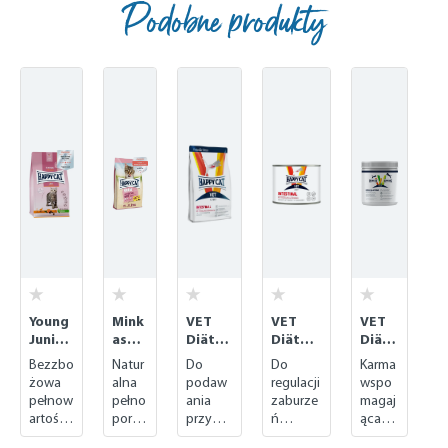
Podobne produkty
Skip product gallery
Young
Mink
VET
VET
VET
Junior
as
Diät
Diät
Diät
Land-
Junio
Intesti
Intesti
Reko
Bezzbo
Natur
Do
Do
Karma
Ente
r
nal
nal
nvale
żowa
alna
podaw
regulacji
wspo
Care
trocke
nass
szen
pełnow
pełno
ania
zaburze
magaj
Gefl
n
(mokra
z
artości
porcj
przy
ń
ąca
ügel
(sucha
)
(reko
owa
owa
ostrych
trawieni
przyro
(dró
)
nwal