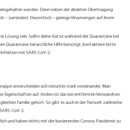
nt eingehalten werden. Denn neben der direkten Übertragung
mit – zumindest theoretisch – geringe Virusmengen auf ihrem
ine Lösung sein. Sollte deine Katze während der Quarantäne bei
hen Quarantäne tierärztliche Hilfe benötigt, kontaktiere bitte
e Infektion mit SARS-CoV-2.
r Gruppe unterscheiden sich mitunter stark voneinander. Man
me Eigenschaften auf. Anders ist das bei entfernten Verwandten:
eichen Familie gehört. So gibt es auch in der Tierwelt zahlreiche
n SARS-CoV-2.
rlich und haben nichts mit der kursierenden Corona-Pandemie zu