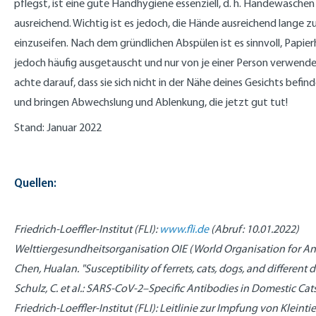
pflegst, ist eine gute Handhygiene essenziell, d. h. Händewasch
ausreichend. Wichtig ist es jedoch, die Hände ausreichend lange
einzuseifen. Nach dem gründlichen Abspülen ist es sinnvoll, Papi
jedoch häufig ausgetauscht und nur von je einer Person verwendet
achte darauf, dass sie sich nicht in der Nähe deines Gesichts bef
und bringen Abwechslung und Ablenkung, die jetzt gut tut!
Stand: Januar 2022
Quellen:
Friedrich-Loeffler-Institut (FLI):
www.fli.de
(Abruf: 10.01.2022)
Welttiergesundheitsorganisation OIE (World Organisation for An
Chen, Hualan. "Susceptibility of ferrets, cats, dogs, and differen
Schulz, C. et al.: SARS-CoV-2–Specific Antibodies in Domestic C
Friedrich-Loeffler-Institut (FLI): Leitlinie zur Impfung von Kleinti