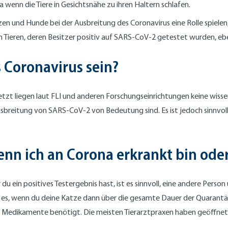
 wenn die Tiere in Gesichtsnähe zu ihren Haltern schlafen.
en und Hunde bei der Ausbreitung des Coronavirus eine Rolle spielen
von Tieren, deren Besitzer positiv auf SARS-CoV-2 getestet wurden, ebe
 Coronavirus sein?
jetzt liegen laut FLI und anderen Forschungseinrichtungen keine wis
breitung von SARS-CoV-2 von Bedeutung sind. Es ist jedoch sinnvol
enn ich an Corona erkrankt bin od
u ein positives Testergebnis hast, ist es sinnvoll, eine andere Person
 es, wenn du deine Katze dann über die gesamte Dauer der Quarantä
er Medikamente benötigt. Die meisten Tierarztpraxen haben geöffnet