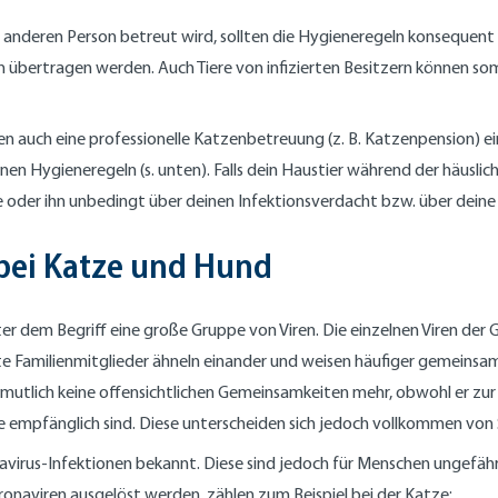
er anderen Person betreut wird, sollten die Hygieneregeln konseque
n übertragen werden. Auch Tiere von infizierten Besitzern können so
en auch eine professionelle Katzenbetreuung (z. B. Katzenpension) e
nen Hygieneregeln (s. unten). Falls dein Haustier während der häuslic
sie oder ihn unbedingt über deinen Infektionsverdacht bzw. über dein
bei Katze und Hund
inter dem Begriff eine große Gruppe von Viren. Die einzelnen Viren de
dte Familienmitglieder ähneln einander und weisen häufiger gemeinsa
rmutlich keine offensichtlichen Gemeinsamkeiten mehr, obwohl er zur gl
iere empfänglich sind. Diese unterscheiden sich jedoch vollkommen vo
avirus-Infektionen bekannt. Diese sind jedoch für Menschen ungefäh
onaviren ausgelöst werden, zählen zum Beispiel bei der Katze: