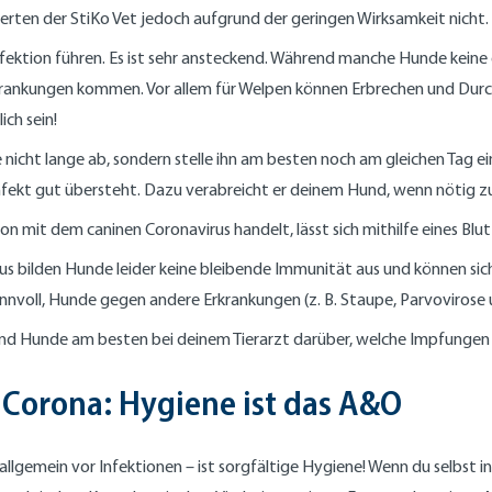
erten der StiKo Vet jedoch aufgrund der geringen Wirksamkeit nicht.
ektion führen. Es ist sehr ansteckend. Während manche Hunde keine
nkungen kommen. Vor allem für Welpen können Erbrechen und Durchfal
ich sein!
 nicht lange ab, sondern stelle ihn am besten noch am gleichen Tag e
fekt gut übersteht. Dazu verabreicht er deinem Hund, wenn nötig zum 
on mit dem caninen Coronavirus handelt, lässt sich mithilfe eines Blut
s bilden Hunde leider keine bleibende Immunität aus und können si
 sinnvoll, Hunde gegen andere Erkrankungen (z. B. Staupe, Parvovirose
 und Hunde am besten bei deinem Tierarzt darüber, welche Impfungen
 Corona: Hygiene ist das A&O
gemein vor Infektionen – ist sorgfältige Hygiene! Wenn du selbst inf