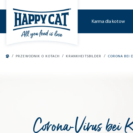
o main content
Karma dla kotow
/
/
/
PRZEWODNIK O KOTACH
KRANKHEITSBILDER
CORONA BEI 
Corona-Virus bei K