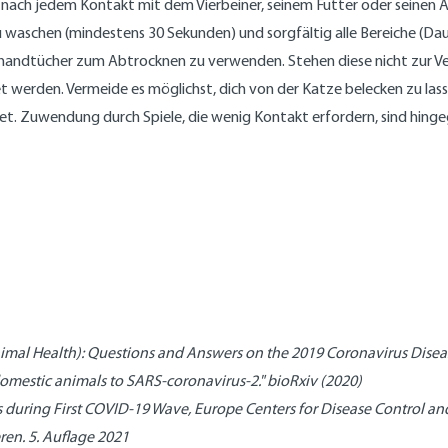
en nach jedem Kontakt mit dem Vierbeiner, seinem Futter oder seinen
 zu waschen (mindestens 30 Sekunden) und sorgfältig alle Bereiche 
erhandtücher zum Abtrocknen zu verwenden. Stehen diese nicht zur Ver
 werden. Vermeide es möglichst, dich von der Katze belecken zu lasse
indet. Zuwendung durch Spiele, die wenig Kontakt erfordern, sind hing
imal Health): Questions and Answers on the 2019 Coronavirus Dise
t domestic animals to SARS-coronavirus-2." bioRxiv (2020)
ats during First COVID-19 Wave, Europe Centers for Disease Control 
eren. 5. Auflage 2021