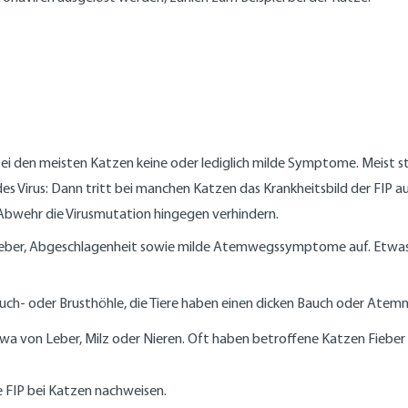
 bei den meisten Katzen keine oder lediglich milde Symptome. Meist 
s Virus: Dann tritt bei manchen Katzen das Krankheitsbild der FIP auf.
Abwehr die Virusmutation hingegen verhindern.
ieber, Abgeschlagenheit sowie milde Atemwegssymptome auf. Etwas
ch- oder Brusthöhle, die Tiere haben einen dicken Bauch oder Atemnot,
a von Leber, Milz oder Nieren. Oft haben betroffene Katzen Fiebe
e FIP bei Katzen nachweisen.