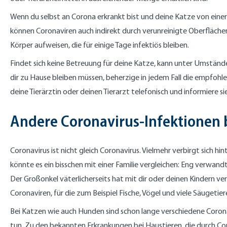
Wenn du selbst an Corona erkrankt bist und deine Katze von ein
können Coronaviren auch indirekt durch verunreinigte Oberfläche
Körper aufweisen, die für einige Tage infektiös bleiben.
Findet sich keine Betreuung für deine Katze, kann unter Umständ
dir zu Hause bleiben müssen, beherzige in jedem Fall die empfohle
deine Tierärztin oder deinen Tierarzt telefonisch und informiere 
Andere Coronavirus-Infektionen 
Coronavirus ist nicht gleich Coronavirus. Vielmehr verbirgt sich h
könnte es ein bisschen mit einer Familie vergleichen: Eng verwan
Der Großonkel väterlicherseits hat mit dir oder deinen Kindern ve
Coronaviren, für die zum Beispiel Fische, Vögel und viele Säuget
Bei Katzen wie auch Hunden sind schon lange verschiedene Coron
tun. Zu den bekannten Erkrankungen bei Haustieren, die durch Cor