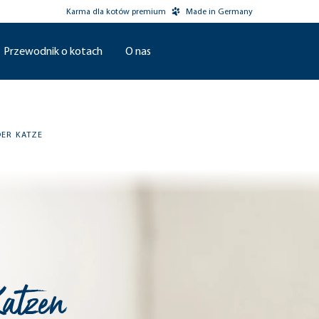
Karma dla kotów premium
Made in Germany
Przewodnik o kotach
O nas
DER KATZE
atzen