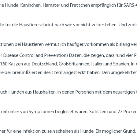
ie Hunde, Kaninchen, Hamster und Frettchen empfänglich für SARS-Co
hr für die Haustiere scheint nach wie vor nicht zu bestehen. Und zud
tionen bei Haustieren vermutlich häufiger vorkommen als bislang ve
r Disease Control and Prevention) Daten, die zeigen, dass rund vier
.160 Katzen aus Deutschland, Großbritannien, Italien und Spanien. I
re bei ihren infizierten Besitzern angesteckt haben. Den umgekehrten
 auch Hunden aus Haushalten, in denen Personen mit dem neuartigen C
re mitunter von Symptomen begleitet waren. So litten rund 27 Proze
 für eine Infektion zu sein scheinen als Hunde. Ein möglicher Grund