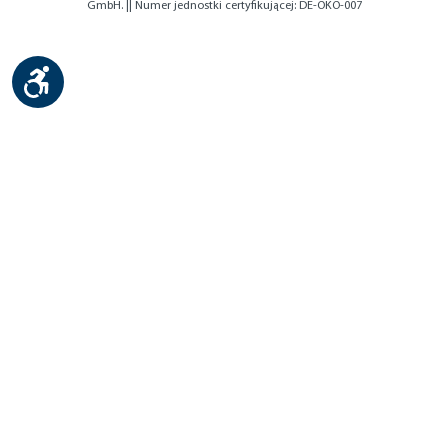
GmbH. || Numer jednostki certyfikującej: DE-ÖKO-007
Show toolbar